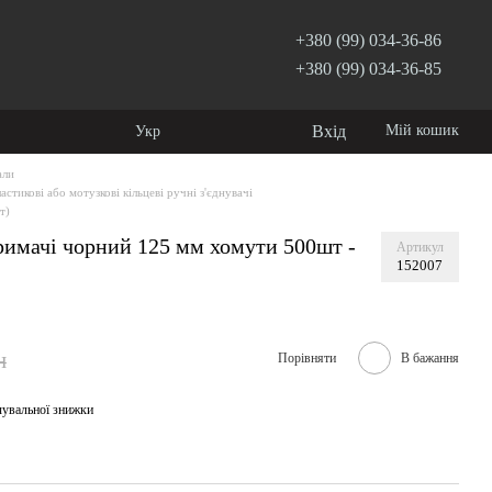
+380 (99) 034-36-86
+380 (99) 034-36-85
Вхід
Мій кошик
Укр
али
астикові або мотузкові кільцеві ручні з'єднувачі
т)
тримачі чорний 125 мм хомути 500шт -
Артикул
152007
н
Порівняти
В бажання
чувальної знижки