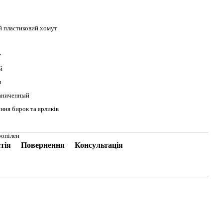
й пластиковий хомут
т
й
м
аниченный
ння бирок та ярликів
ропілен
тія
Повернення
Консультація