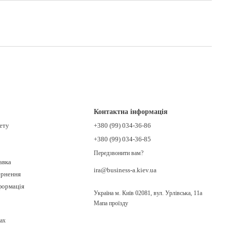
Контактна інформація
нету
+380 (99) 034-36-86
+380 (99) 034-36-85
Передзвонити вам?
авка
ira@business-a.kiev.ua
ернення
формація
Україна м. Київ 02081, вул. Урлівська, 11а
Мапа проїзду
ах