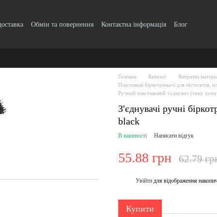
доставка
Обмін та повернення
Контактна інформація
Блог
Головна
Каталог
Витратні матері
Пластикові біркотримачі для пістолетів, пл
Ручний пластиковий з'єднувач (типу хому
З'єднувачі ручні бірко
black
В наявності
Написати відгук
55.88 грн
62.79 гр
Увійти
для відображення накопи
%
Купити