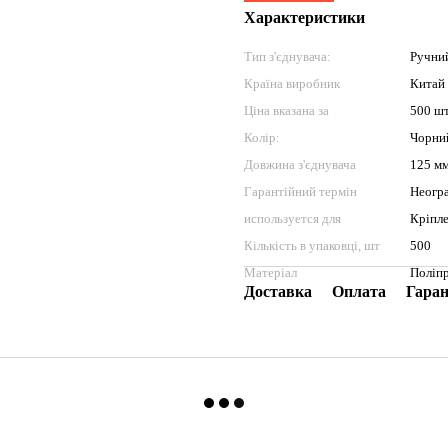
Характеристики
Тип з'єднувача:
Ручни
Країна виробник
Китай
Ціна вказана за
500 ш
Колір:
Чорни
Довжина з'єднувача
125 м
Гарантійний термін
Неогр
используется для
Кріпле
Кількість в упаковці, шт
500
Матеріал
Поліп
Доставка
Оплата
Гаран