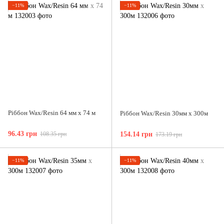
−11%
−11%
Ріббон Wax/Resin 64 мм x 74 м
Ріббон Wax/Resin 30мм x 300м
96.43 грн
108.35 грн
154.14 грн
173.19 грн
−11%
−11%