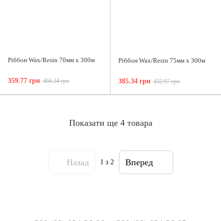
Ріббон Wax/Resin 70мм x 300м
Ріббон Wax/Resin 75мм x 300м
359.77 грн
404.24 грн
385.34 грн
432.97 грн
Показати ще 4 товара
Назад
Вперед
1
з 2