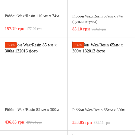
Ріббон Wax/Resin 110 мм x 74м
Ріббон Wax/Resin 57мм x 74м
(вузька втулка)
157.79 грн
177.29 грн
85.10 грн
95.62 грн
−11%
−11%
Ріббон Wax/Resin 85 мм x 300м
Ріббон Wax/Resin 65мм x 300м
436.85 грн
490.84 грн
333.85 грн
375.11 грн