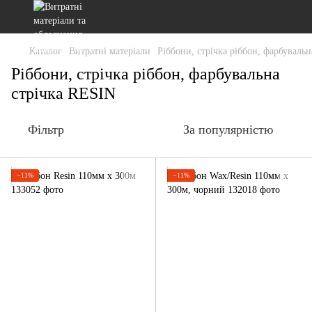
Каталог
Витратні матеріали
Ріббони, стрічка ріббон, фарбувальн
Ріббони, стрічка ріббон, фарбувальна
стрічка RESIN
Фільтр
За популярністю
−11%
−11%