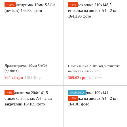
−11%
−6%
Ярликотримач 10мм SAGA
Самоклеюча 210х148,5 етикетка
(делікат)
на листах А4 - 2 шт
964.28 грн
1 083.46 грн
309.62 грн
329.38 грн
−6%
НОВИНКА
−6%