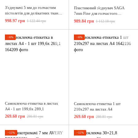
З'єднувачі 5 мм до голчастим
Пластиковий з'єднувач SAGA
пістолетів для делікатних тканин
7mm Fine для голчастого
10000 шт
пістолета
998.97 грн
1 122.44 грн
989.84 грн
1 112.18 грн
−6%
−6%
Самоклеюча етикетка в листах
Самоклеюча етикетка 1 шт
А4 - 1 шт 199,6х 289,1
210х297 на листах А4
269.60 грн
286.81 грн
269.60 грн
286.81 грн
−11%
−11%