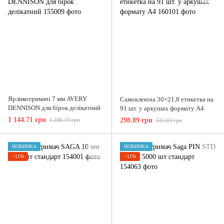
Ярликотримачі 7 мм AVERY
Самоклеюча 30×21,8 етикетка на
DENNISON для бірок делікатний
91 шт. у аркушах формату А4
1 144.71 грн
1 286.19 грн
298.89 грн
335.83 грн
НОВИНКА
НОВИНКА
−11%
−11%