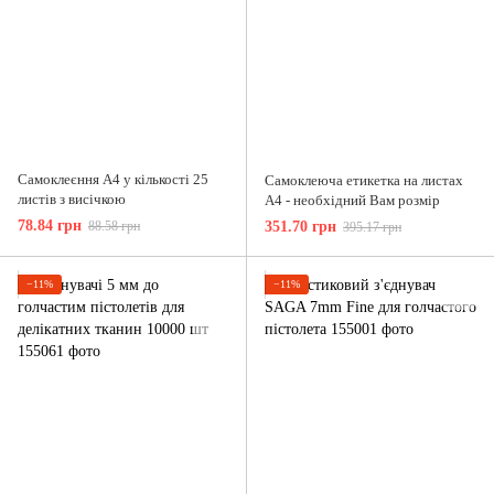
Самоклеєння А4 у кількості 25
Самоклеюча етикетка на листах
листів з висічкою
А4 - необхідний Вам розмір
78.84 грн
88.58 грн
351.70 грн
395.17 грн
−11%
−11%