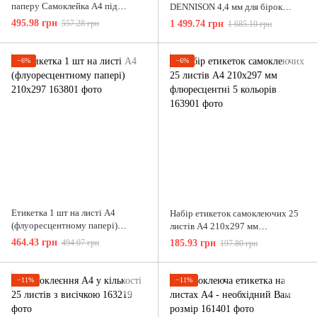
паперу Самоклейка А4 під
DENNISON 4,4 мм для бірок
замовлення на самокляюча
делікатний
495.98 грн
557.28 грн
1 499.74 грн
1 685.10 грн
−6%
−6%
Етикетка 1 шт на листі А4
Набір етикеток самоклеючих 25
(флуоресцентному папері)
листів А4 210х297 мм
210х297
флюресцентні 5 кольорів
464.43 грн
494.07 грн
185.93 грн
197.80 грн
−11%
−11%