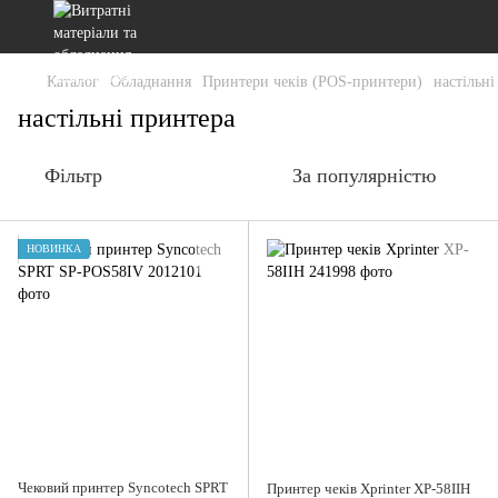
Каталог
Обладнання
Принтери чеків (POS-принтери)
настільні
настільні принтера
Фільтр
За популярністю
НОВИНКА
Чековий принтер Syncotech SPRT
Принтер чеків Xprinter XP-58IIH