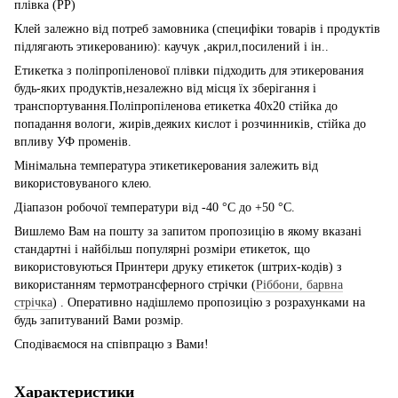
плівка (РР)
Клей залежно від потреб замовника (специфіки товарів і продуктів
підлягають этикерованию): каучук ,акрил,посилений і ін..
Етикетка з поліпропіленової плівки підходить для этикерования
будь-яких продуктів,незалежно від місця їх зберігання і
транспортування.Поліпропіленова етикетка 40х20 стійка до
попадання вологи, жирів,деяких кислот і розчинників, стійка до
впливу УФ променів.
Мінімальна температура этикетикерования залежить від
використовуваного клею.
Діапазон робочої температури від -40 °C до +50 °C.
Вишлемо Вам на пошту за запитом пропозицію в якому вказані
стандартні і найбільш популярні розміри етикеток, що
використовуються Принтери друку етикеток (штрих-кодів) з
використанням термотрансферного стрічки (
Ріббони, барвна
стрічка
) . Оперативно надішлемо пропозицію з розрахунками на
будь запитуваний Вами розмір.
Сподіваємося на співпрацю з Вами!
Характеристики