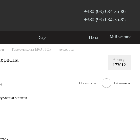
+380 (99) 034-36-86
+380 (99) 034-36-85
Вхід
Мій кошик
Укр
али
Термоетикетка ЕКО і ТОР
кольорова
червона
Артикул
173012
н
Порівняти
В бажання
чувальної знижки
кеток