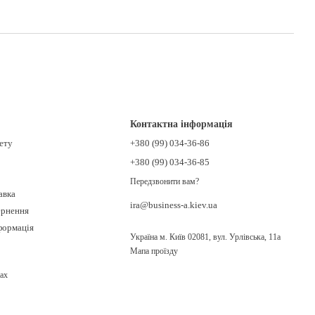
Контактна інформація
нету
+380 (99) 034-36-86
+380 (99) 034-36-85
Передзвонити вам?
авка
ira@business-a.kiev.ua
ернення
формація
Україна м. Київ 02081, вул. Урлівська, 11а
Мапа проїзду
ах