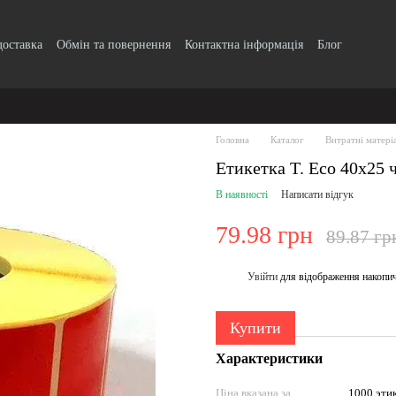
доставка
Обмін та повернення
Контактна інформація
Блог
Головна
Каталог
Витратні матері
Етикетка T. Eco 40x25 
В наявності
Написати відгук
79.98 грн
89.87 гр
Увійти
для відображення накопи
%
Купити
Характеристики
Ціна вказана за
1000 эти