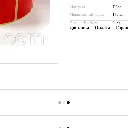
Матеріал
T.Eco
Минимальный тираж
170 шт
Розмір (ШхВ), мм
40x25
Доставка
Оплата
Гаран