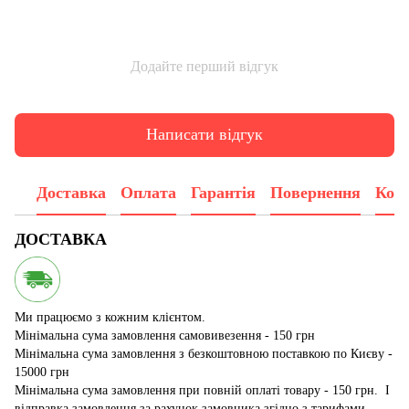
Додайте перший відгук
Написати відгук
Доставка
Оплата
Гарантія
Повернення
Конс
ДОСТАВКА
Ми працюємо з кожним клієнтом.
Мінімальна сума замовлення самовивезення - 150 грн
Мінімальна сума замовлення з безкоштовною поставкою по Києву -
15000 грн
Мінімальна сума замовлення при повній оплаті товару - 150 грн. І
відправка замовлення за рахунок замовника згідно з тарифами