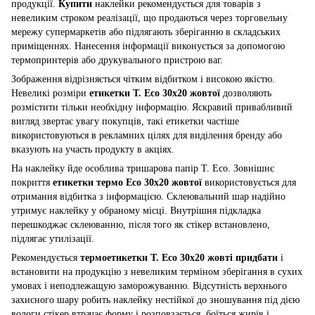
продукції.
Купити
наклейки рекомендується для товарів з
невеликим строком реалізації, що продаються через торговельну
мережу супермаркетів або підлягають зберіганню в складських
приміщеннях. Нанесення інформації виконується за допомогою
термопринтерів або друкувального пристрою ваг.
Зображення відрізняється чітким відбитком і високою якістю.
Невеликі розміри
етикетки T. Eco 30x20 жовтої
дозволяють
розмістити тільки необхідну інформацію. Яскравий привабливий
вигляд звертає увагу покупців, такі етикетки частіше
використовуються в рекламних цілях для виділення бренду або
вказують на участь продукту в акціях.
На наклейку йде особлива тришарова папір Т. Есо. Зовнішнє
покриття
етикетки термо Eco 30x20 жовтої
використовується для
отримання відбитка з інформацією. Склеювальний шар надійно
утримує наклейку у обраному місці. Внутрішня підкладка
перешкоджає склеюванню, після того як стікер встановлено,
підлягає утилізації.
Рекомендується
термоетикетки T. Eco 30x20 жовті придбати
і
встановити на продукцію з невеликим терміном зберігання в сухих
умовах і неподлежащую заморожуванню. Відсутність верхнього
захисного шару робить наклейку нестійкої до зношування під дією
вологи стікер втрачає форму і розповзається, боїться жирів і