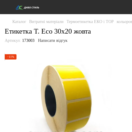
Каталог
Витратні матеріали
Термоетикетка ЕКО і ТОР
кольоро
Етикетка T. Eco 30x20 жовта
Артикул:
173003
Написати відгук
−11%