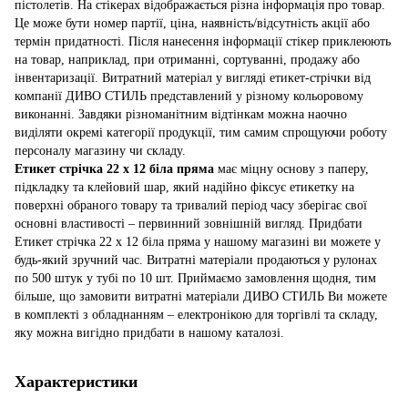
пістолетів. На стікерах відображається різна інформація про товар.
Це може бути номер партії, ціна, наявність/відсутність акції або
термін придатності. Після нанесення інформації стікер приклеюють
на товар, наприклад, при отриманні, сортуванні, продажу або
інвентаризації. Витратний матеріал у вигляді етикет-стрічки від
компанії ДИВО СТИЛЬ представлений у різному кольоровому
виконанні. Завдяки різноманітним відтінкам можна наочно
виділяти окремі категорії продукції, тим самим спрощуючи роботу
персоналу магазину чи складу.
Етикет стрічка 22 х 12 біла пряма
має міцну основу з паперу,
підкладку та клейовий шар, який надійно фіксує етикетку на
поверхні обраного товару та тривалий період часу зберігає свої
основні властивості – первинний зовнішній вигляд. Придбати
Етикет стрічка 22 х 12 біла пряма у нашому магазині ви можете у
будь-який зручний час. Витратні матеріали продаються у рулонах
по 500 штук у тубі по 10 шт. Приймаємо замовлення щодня, тим
більше, що замовити витратні матеріали ДИВО СТИЛЬ Ви можете
в комплекті з обладнанням – електронікою для торгівлі та складу,
яку можна вигідно придбати в нашому каталозі.
Характеристики