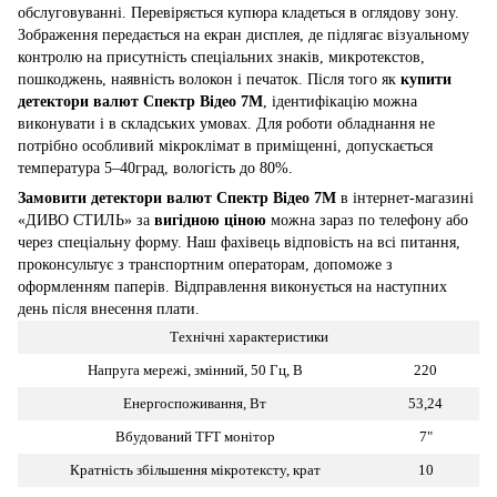
обслуговуванні. Перевіряється купюра кладеться в оглядову зону.
Зображення передається на екран дисплея, де підлягає візуальному
контролю на присутність спеціальних знаків, микротекстов,
пошкоджень, наявність волокон і печаток. Після того як
купити
детектори валют Спектр Відео 7М
, ідентифікацію можна
виконувати і в складських умовах. Для роботи обладнання не
потрібно особливий мікроклімат в приміщенні, допускається
температура 5–40град, вологість до 80%.
Замовити детектори валют Спектр Відео 7М
в інтернет-магазині
«ДИВО СТИЛЬ» за
вигідною ціною
можна зараз по телефону або
через спеціальну форму. Наш фахівець відповість на всі питання,
проконсультує з транспортним операторам, допоможе з
оформленням паперів. Відправлення виконується на наступних
день після внесення плати.
Технічні характеристики
Напруга мережі, змінний, 50 Гц, В
220
Енергоспоживання, Вт
53,24
Вбудований TFT монітор
7"
Кратність збільшення мікротексту, крат
10