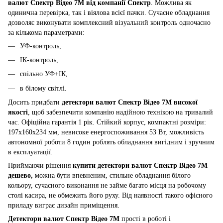
валют Спектр Відео 7М від компанії Спектр
. Можлива як
одинична перевірка, так і віялова всієї пачки. Сучасне обладнання
дозволяє виконувати комплексний візуальний контроль одночасно
за кількома параметрами:
УФ-контроль,
ІК-контроль,
спільно УФ+ІК,
в білому світлі.
Досить придбати
детектори валют Спектр Відео 7М високої
якості
, щоб забезпечити компанію надійною технікою на тривалий
час. Офіційна гарантія 1 рік. Стійкий корпус, компактні розміри:
197х160х234 мм, невисоке енергоспоживання 53 Вт, можливість
автономної роботи 8 годин роблять обладнання вигідним і зручним
в експлуатації.
Приймаючи рішення
купити детектори валют Спектр Відео 7М
дешево,
можна бути впевненим, стильне обладнання білого
кольору, сучасного виконання не займе багато місця на робочому
столі касира, не обмежить його руху. Від наявності такого офісного
приладу виграє дизайн приміщення.
Детектори валют Спектр Відео 7М
прості в роботі і