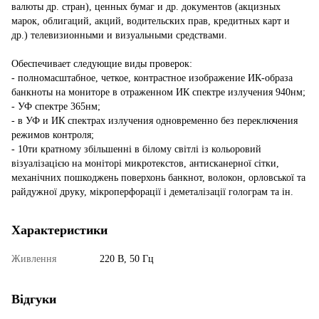
валюты др. стран), ценных бумаг и др. документов (акцизных
марок, облигаций, акций, водительских прав, кредитных карт и
др.) телевизионными и визуальными средствами.
Обеспечивает следующие виды проверок:
- полномасштабное, четкое, контрастное изображение ИК-образа
банкноты на мониторе в отраженном ИК спектре излучения 940нм;
- УФ спектре 365нм;
- в УФ и ИК спектрах излучения одновременно без переключения
режимов контроля;
- 10ти кратному збільшенні в білому світлі із кольоровий
візуалізацією на моніторі микротекстов, антисканерної сітки,
механічних пошкоджень поверхонь банкнот, волокон, орловської та
райдужної друку, мікроперфорації і деметалізації голограм та ін.
Характеристики
Живлення
220 В, 50 Гц
Відгуки