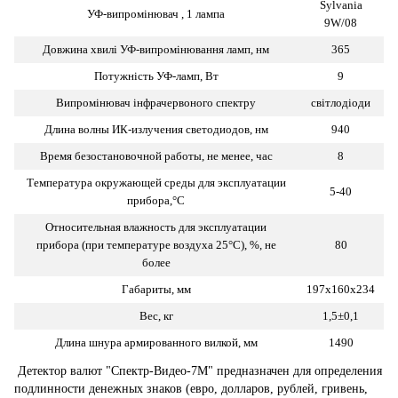
Sylvania
УФ-випромінювач , 1 лампа
9W/08
Довжина хвилі УФ-випромінювання ламп, нм
365
Потужність УФ-ламп, Вт
9
Випромінювач інфрачервоного спектру
світлодіоди
Длина волны ИК-излучения светодиодов, нм
940
Время безостановочной работы, не менее, час
8
Температура окружающей среды для эксплуатации
5-40
прибора,°С
Относительная влажность для эксплуатации
прибора (при температуре воздуха 25°С), %, не
80
более
Габариты, мм
197х160х234
Вес, кг
1,5±0,1
Длина шнура армированного вилкой, мм
1490
Детектор валют "Спектр-Видео-7M" предназначен для определения
подлинности денежных знаков (евро, долларов, рублей, гривень,