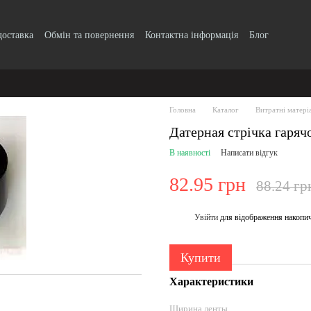
доставка
Обмін та повернення
Контактна інформація
Блог
Головна
Каталог
Витратні матері
Датерная стрічка гаря
В наявності
Написати відгук
82.95 грн
88.24 гр
Увійти
для відображення накопи
%
Купити
Характеристики
Ширина ленты