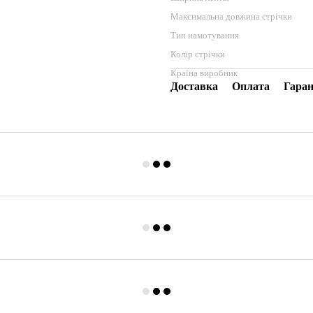
Максимальна довжина стрічки
Тип намотування
Колір стрічки
Країна виробник
Доставка
Оплата
Гаран