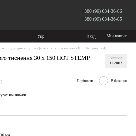
+380 (99) 034-36-86
+380 (99) 034-36-85
Вхід
Мій кошик
Укр
али
Датарная стрічка (фольга гарячого тиснення (Hot Stamping Foil)
чого тиснення 30 х 150 HOT STEMP
Артикул
112003
н
Порівняти
В бажання
чувальної знижки
30 мм