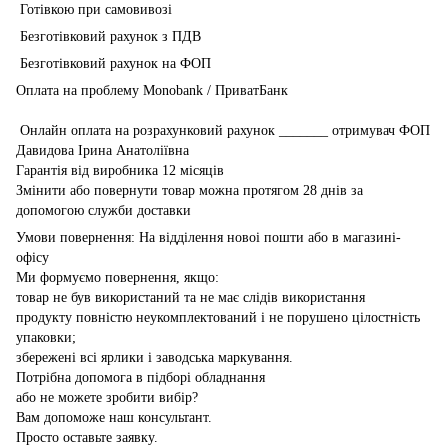
Готівкою при самовивозі
Безготівковий рахунок з ПДВ
Безготівковий рахунок на ФОП
Оплата на проблему Monobank / ПриватБанк
Онлайн оплата на розрахунковий рахунок _______ отримувач ФОП
Давидова Ірина Анатоліївна
Гарантія від виробника 12 місяців
Змінити або повернути товар можна протягом 28 днів за
допомогою служби доставки
Умови повернення: На відділення новоі пошти або в магазині-
офісу
Ми формуємо повернення, якщо:
товар не був використаний та не має слідів використання
продукту повністю неукомплектований і не порушено цілостність
упаковки;
збережені всі ярлики і заводська маркування.
Потрібна допомога в підборі обладнання
або не можете зробити вибір?
Вам допоможе наш консультант.
Просто оставьте заявку.