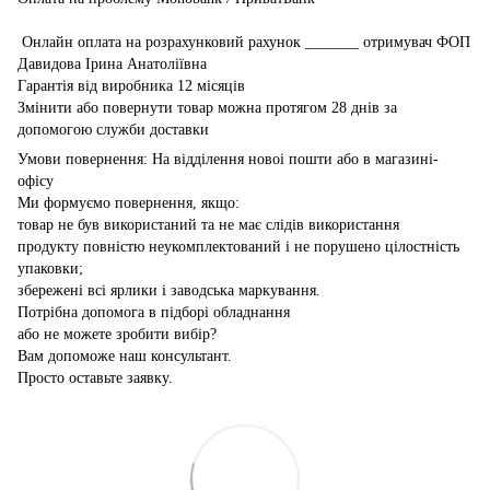
Онлайн оплата на розрахунковий рахунок _______ отримувач ФОП
Давидова Ірина Анатоліївна
Гарантія від виробника 12 місяців
Змінити або повернути товар можна протягом 28 днів за
допомогою служби доставки
Умови повернення: На відділення новоі пошти або в магазині-
офісу
Ми формуємо повернення, якщо:
товар не був використаний та не має слідів використання
продукту повністю неукомплектований і не порушено цілостність
упаковки;
збережені всі ярлики і заводська маркування.
Потрібна допомога в підборі обладнання
або не можете зробити вибір?
Вам допоможе наш консультант.
Просто оставьте заявку.