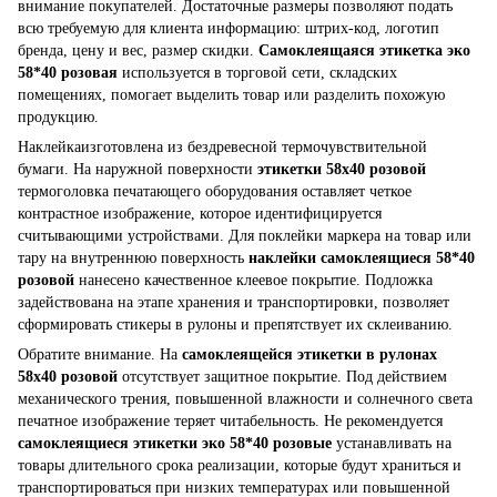
внимание покупателей. Достаточные размеры позволяют подать
всю требуемую для клиента информацию: штрих-код, логотип
бренда, цену и вес, размер скидки.
Самоклеящаяся этикетка эко
58*40 розовая
используется в торговой сети, складских
помещениях, помогает выделить товар или разделить похожую
продукцию.
Наклейкаизготовлена из бездревесной термочувствительной
бумаги. На наружной поверхности
этикетки 58x40 розовой
термоголовка печатающего оборудования оставляет четкое
контрастное изображение, которое идентифицируется
считывающими устройствами. Для поклейки маркера на товар или
тару на внутреннюю поверхность
наклейки самоклеящиеся 58*40
розовой
нанесено качественное клеевое покрытие. Подложка
задействована на этапе хранения и транспортировки, позволяет
сформировать стикеры в рулоны и препятствует их склеиванию.
Обратите внимание. На
самоклеящейся этикетки в рулонах
58x40 розовой
отсутствует защитное покрытие. Под действием
механического трения, повышенной влажности и солнечного света
печатное изображение теряет читабельность. Не рекомендуется
самоклеящиеся этикетки эко 58*40 розовые
устанавливать на
товары длительного срока реализации, которые будут храниться и
транспортироваться при низких температурах или повышенной