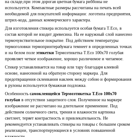
на складе,при этом дорогая цветная бумага риббоны не
используется. Компактные размеры рассчитаны на печать всей
необходимой для покупателей информации: логотипа предприятия,
штрих-кода, данных коммерческого характера.
Для изготовления стикера используется особая бумага T.Eco, в
состав которой не входит древесина. На ее наружный слой нанесено
термочувствительное покрытие. Под действием температуры
термоголовки термопринтерабумага темнеет в определенных точках
и на белом поле
этикетки
Термоэтикетка T.Eco 100x70 голубая
проявляет четкое изображение, хорошо различимое и читаемое.
Стикер устанавливается на товар или тару благодаря клеевой
основе, нанесенной на обратную сторону маркера. Для
предотвращения склеивания наклеек между собою и формирования
в рулоны используется бумажная подложка.
Особенность
самоклеящейся Термоэтикетка T.Eco 100x70
голубая
в отсутствии защитного слоя. Полученное на маркере
изображение не рассчитано на длительное применение. Под
действием солнечного света, трения и влажности картинка
светлеет, теряет контрастность и привлекательность. Не
рекомендуется устанавливать стикеры на товары с большим сроком
реализации, транспортирующиеся в условиях повышенной
влажности.