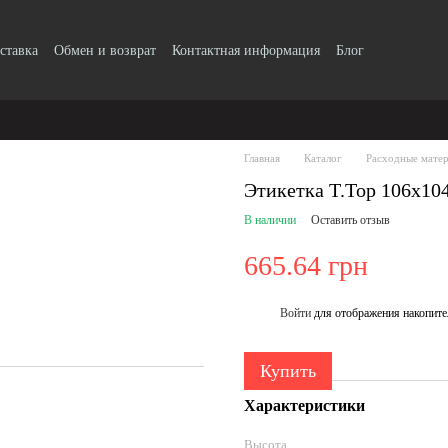
ставка
Обмен и возврат
Контактная информация
Блог
Главная
Каталог
Расходные мате
Этикетка T.Top 106x10
В наличии
Оставить отзыв
665.64 грн
Войти
для отображения накопите
%
Купить
Характеристики
Высота