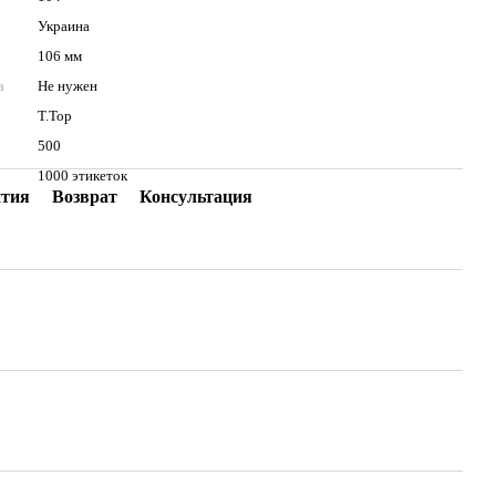
Украина
106 мм
а
Не нужен
T.Top
500
1000 этикеток
нтия
Возврат
Консультация