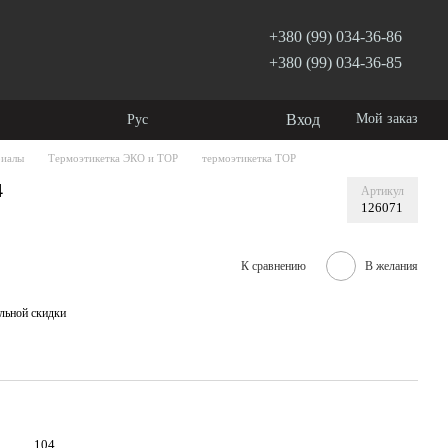
+380 (99) 034-36-86
+380 (99) 034-36-85
Вход
Мой заказ
Рус
риалы
Термоэтикетка ЭКО и ТОР
термоэтикетка ТОР
4
Артикул
126071
К сравнению
В желания
льной скидки
104