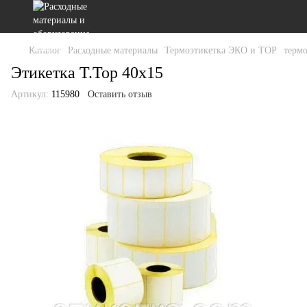
Каталог
Расходные материалы
Термоэтикетка ЭКО и ТОР
терм
Этикетка T.Top 40x15
Артикул:
115980
Оставить отзыв