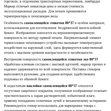
торговли, в отделениях транспортных перевозчиков, ломбардах.
Маркер отличает невысокая цена и низкая стоимость
эксплуатационных расходов. Для печати применяются
термопринтеры и печатающие весы.
Особенность
самоклеящейся этикетки 80*37
в особом материале,
использованном для изготовления: бездревесной многослойной
бумаге. Изображение наносится на верхнюютермоактивную
поверхность по методу прямой печати. Нагревательный элемент
термоголовки печатающего устройства оказывает температурное
воздействие на наружный слой, здесь формируется качественный
оттиск с высоким уровнем контрастности и читабельности.
Внутренняя поверхность
самоклеящейся этикетки эко 80*37
обработана клеевым составом с высокой адгезией, маркер прочно и
надежно удерживается по всей поверхности. Поставка стикеров
выполняется рулонами, для создания которых задействована
подложка из обычной бумаги.
К недостаткам
наклейки самоклеящейся 80*37
относится
отсутствие защитного покрытия, полученное изображение отличает
чувствительность к парам растворителей, избыточной влаге,
прямому попаданию солнечных лучей и механическому истиранию.
Рекомендуется стикер использовать для маркировки товара с
ограниченным сроком реализации, хранение и транспортировка