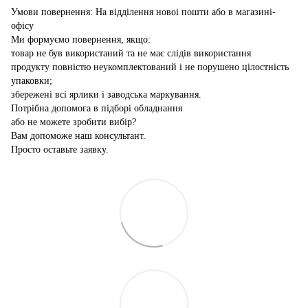
Умови повернення: На відділення новоі пошти або в магазині-
офісу
Ми формуємо повернення, якщо:
товар не був використаний та не має слідів використання
продукту повністю неукомплектований і не порушено цілостність
упаковки;
збережені всі ярлики і заводська маркування.
Потрібна допомога в підборі обладнання
або не можете зробити вибір?
Вам допоможе наш консультант.
Просто оставьте заявку.