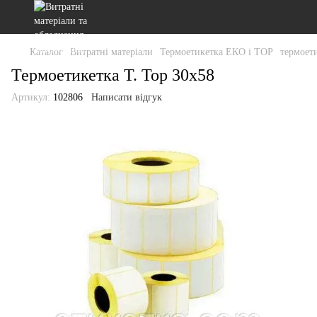
Каталог
Витратні матеріали
Термоетикетка ЕКО і ТОР
термоет
Термоетикетка T. Top 30x58
Артикул:
102806
Написати відгук