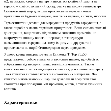
м2, на нижню сторону паперу наноситься клейовий шар, а на
верхню – хімічно активний склад, реагує на високу температуру.
Склеювальний шар дозволяє приклеювати термоетикетки
практично на будь-які поверхні, навіть на нерівні, вигнуті, шорсткі.
Термоетикетки ідеальні для маркування продуктів харчування, а
також виробів з малим терміном придатності. Вони сильно схильні
до стирання, вицвітають під впливом сонячних променів, не
витримують впливу вологи і перепадів температури
навколишнього середовища, тому їх розумно друкувати і
приклеювати на виріб безпосередньо перед продажем.
З цього краще використовувати Етикетка T. Top 75x50
представляеют собою етикетки з захисним шаром, що оберігає
зображення від несприятливих зовнішніх чинників. Таким
етикеткам не страшна підвищена вологість, різка зміна температур.
Така етикетка виготовляється з високоякісних матеріалів. Дані
етикетки мають захисний шар, що дозволяє їй зберігати свої
своийства при попаданні УФ променів, жирів, а також фізичних
впливів.
Характеристики