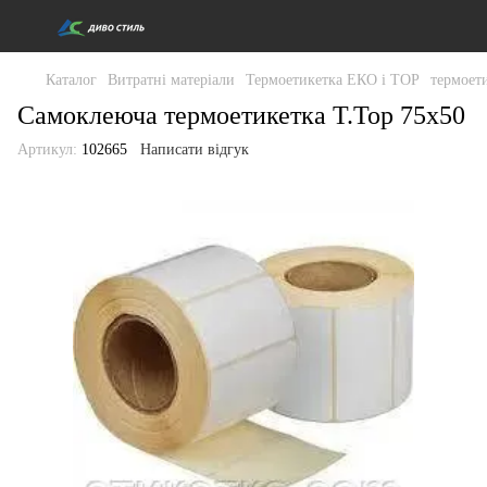
Каталог
Витратні матеріали
Термоетикетка ЕКО і ТОР
термоет
Самоклеюча термоетикетка T.Top 75x50
Артикул:
102665
Написати відгук