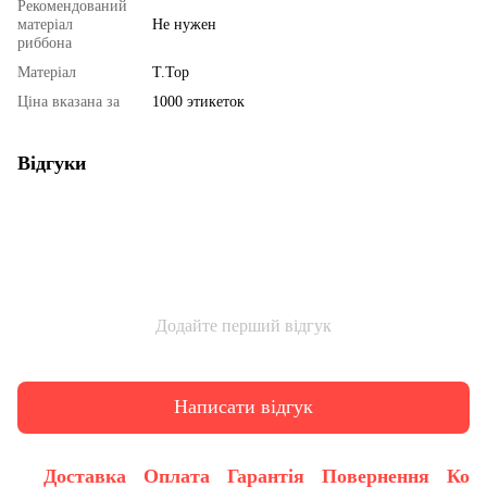
Рекомендований
матеріал
Не нужен
риббона
Матеріал
T.Top
Ціна вказана за
1000 этикеток
Відгуки
Додайте перший відгук
Написати відгук
Доставка
Оплата
Гарантія
Повернення
Конс