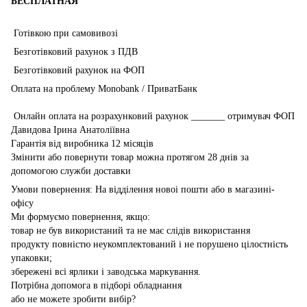
БЕСПЛАТНАЯ
Готівкою при самовивозі
Безготівковий рахунок з ПДВ
Безготівковий рахунок на ФОП
Оплата на проблему Monobank / ПриватБанк
Онлайн оплата на розрахунковий рахунок _______ отримувач ФОП
Давидова Ірина Анатоліївна
Гарантія від виробника 12 місяців
Змінити або повернути товар можна протягом 28 днів за
допомогою служби доставки
Умови повернення: На відділення новоі пошти або в магазині-
офісу
Ми формуємо повернення, якщо:
товар не був використаний та не має слідів використання
продукту повністю неукомплектований і не порушено цілостність
упаковки;
збережені всі ярлики і заводська маркування.
Потрібна допомога в підборі обладнання
або не можете зробити вибір?