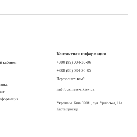
Контактная информация
й кабинет
+380 (99) 034-36-86
+380 (99) 034-36-85
Перезвонить вам?
тавка
ira@business-a.kiev.ua
рат
информация
Україна м. Київ 02081, вул. Урлівська, 11а
Карта проезда