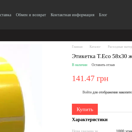
ставка
Обмен и возврат
Контактная информация
Блог
Главная
Каталог
Расходные мате
Этикетка T.Eco 58x30 
В наличии
Оставить отзыв
141.47 грн
Войти
для отображения накопите
%
Купить
Характеристики
Цена указана за
1000 эти