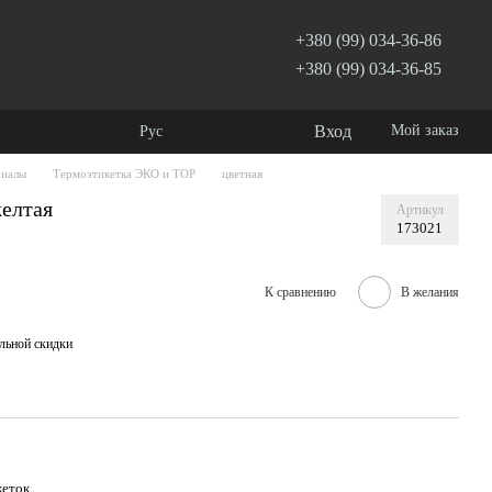
+380 (99) 034-36-86
+380 (99) 034-36-85
Вход
Мой заказ
Рус
риалы
Термоэтикетка ЭКО и ТОР
цветная
желтая
Артикул
173021
К сравнению
В желания
льной скидки
кеток