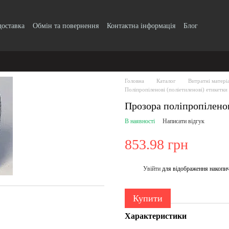
доставка
Обмін та повернення
Контактна інформація
Блог
Головна
Каталог
Витратні матері
Поліпропіленові (поліетиленові) етикетки
Прозора поліпропілено
В наявності
Написати відгук
853.98 грн
Увійти
для відображення накопи
%
Купити
Характеристики