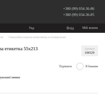
+380 (99) 034-36-86
+380 (99) 034-36-85
Вхід
Мій кошик
Укр
али
Самоклейка етикетки напівглянець та поліпропілен
ва етикетка 55x213
Артикул
108329
Порівняти
В бажання
чувальної знижки