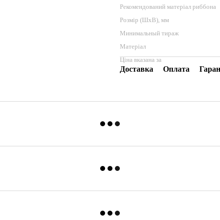
Рекомендований матеріал риббона
Розмір (ШхВ), мм
Минимальный тираж
Матеріал
Ціна вказана за
Доставка
Оплата
Гаран