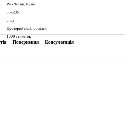
Wax/Resin, Resin
65x235
5 шт
Прозорий поліпропілен
1000 этикеток
тія
Повернення
Консультація