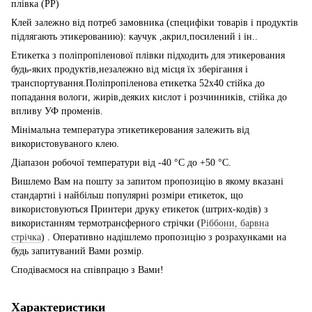
плівка (РР)
Клей залежно від потреб замовника (специфіки товарів і продуктів
підлягають этикерованию): каучук ,акрил,посилений і ін..
Етикетка з поліпропіленової плівки підходить для этикерования
будь-яких продуктів,незалежно від місця їх зберігання і
транспортування.Поліпропіленова етикетка 52х40 стійка до
попадання вологи, жирів,деяких кислот і розчинників, стійка до
впливу УФ променів.
Мінімальна температура этикетикерования залежить від
використовуваного клею.
Діапазон робочої температури від -40 °C до +50 °C.
Вишлемо Вам на пошту за запитом пропозицію в якому вказані
стандартні і найбільш популярні розміри етикеток, що
використовуються Принтери друку етикеток (штрих-кодів) з
використанням термотрансферного стрічки (
Ріббони, барвна
стрічка
) . Оперативно надішлемо пропозицію з розрахунками на
будь запитуваний Вами розмір.
Сподіваємося на співпрацю з Вами!
Характеристики