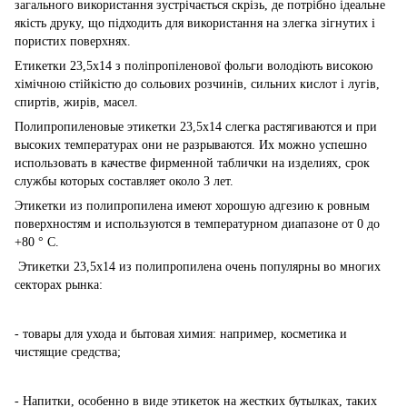
загального використання зустрічається скрізь, де потрібно ідеальне
якість друку, що підходить для використання на злегка зігнутих і
пористих поверхнях.
Етикетки 23,5х14 з поліпропіленової фольги володіють високою
хімічною стійкістю до сольових розчинів, сильних кислот і лугів,
спиртів, жирів, масел.
Полипропиленовые этикетки 23,5х14 слегка растягиваются и при
высоких температурах они не разрываются. Их можно успешно
использовать в качестве фирменной таблички на изделиях, срок
службы которых составляет около 3 лет.
Этикетки из полипропилена имеют хорошую адгезию к ровным
поверхностям и используются в температурном диапазоне от 0 до
+80 ° С.
Этикетки 23,5х14 из полипропилена очень популярны во многих
секторах рынка:
- товары для ухода и бытовая химия: например, косметика и
чистящие средства;
- Напитки, особенно в виде этикеток на жестких бутылках, таких