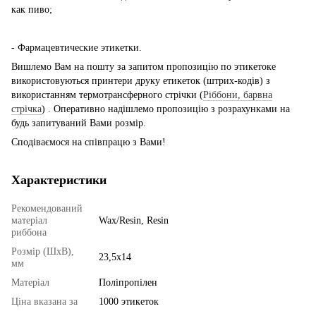
как пиво;
- Фармацевтические этикетки.
Вишлемо Вам на пошту за запитом пропозицію по этикетоке
використовуються принтери друку етикеток (штрих-кодів) з
використанням термотрансферного стрічки (
Ріббони, барвна
стрічка
) . Оперативно надішлемо пропозицію з розрахунками на
будь запитуваний Вами розмір.
Сподіваємося на співпрацю з Вами!
Характеристики
Рекомендований
матеріал
Wax/Resin, Resin
риббона
Розмір (ШхВ),
23,5х14
мм
Матеріал
Поліпропілен
Ціна вказана за
1000 этикеток