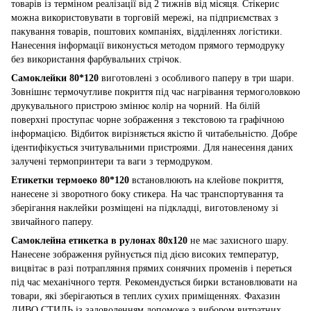
товарів із терміном реалізації від 2 тижнів від місяця. Стікерис
можна використовувати в торговій мережі, на підприємствах з
пакування товарів, поштових компаніях, відділеннях логістики.
Нанесення інформації виконується методом прямого термодруку
без використання фарбувальних стрічок.
Самоклейки 80*120
виготовлені з особливого паперу в три шари.
Зовнішнє термочутливе покриття під час нагрівання термоголовкою
друкувального пристрою змінює колір на чорний. На білій
поверхні проступає чорне зображення з текстовою та графічною
інформацією. Відбиток вирізняється якістю й читабельністю. Добре
ідентифікується зчитувальними пристроями. Для нанесення даних
залучені термопринтери та ваги з термодруком.
Етикетки термоеко 80*120
встановлюють на клейове покриття,
нанесене зі зворотного боку стикера. На час транспортування та
зберігання наклейки розміщені на підкладці, виготовленому зі
звичайного паперу.
Самоклейна етикетка в рулонах 80x120
не має захисного шару.
Нанесене зображення руйнується під дією високих температур,
вицвітає в разі потрапляння прямих сонячних променів і переться
під час механічного тертя. Рекомендується бирки встановлювати на
товари, які зберігаються в теплих сухих приміщеннях. Фахазин
ДИВО СТИЛЬ із задоволенням допоможе з вибором витратних